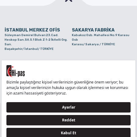
İSTANBUL MERKEZ OFİS
SAKARYA FABRİKA
Süleyman Demirel Bulvarı 23.Cad.
Kabakoz Osb. Mahallesi No:9 Karasu
Heskop San.Sit.S.1 Blok Z:1-2 İkitelli Org.
Osb
San.
Karasu/ Sakarya / TÜRKİYE
Başakşehir/ İstanbul/ TÜRKİYE
BURSA ŞUBE
TUZLA ŞUBE
Alaaddinbey Mah. Ayfatma Cad. No.11 A/C
Aydınlı Mahallesi Yelken Sokak No:21
Sam.3 Plaza B Blok Nilüfer/ Bursa/
Tuzla/ İstanbul/ TÜRKİYE
TÜRKİYE
TELEFON
:
444 71 36
FAKS
:
+90 212 6590380
TÜM HAKLARI Hİ-PAŞ PLASTİK EŞYA TİC. VE SAN. LTD. ŞTİ..’E AİTTİR
Tedarikçi ve İş Ortakları Aydınlatma Metni - Ziyaretçi Aydınlatma Metni - Veri Sahibi Başvuru
Formu