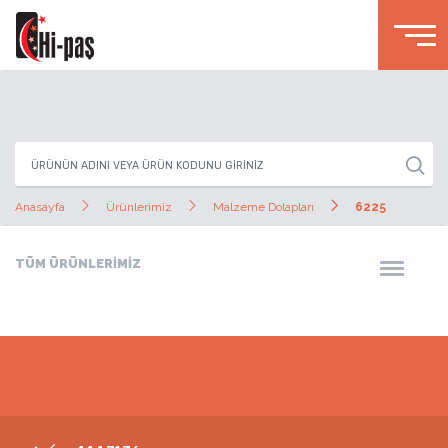
Anasayfa
Ürünlerimiz
Malzeme Dolapları
6225
TÜM ÜRÜNLERİMİZ