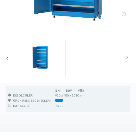
EN
BOY
YÜK
:
920 x 450 x 2030 mm
DIŞ ÖLÇÜLER
:
ÜRÜN RENK SEÇENEKLERİ
:
7 ADET
RAF SAYISI: