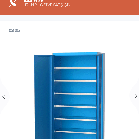
444 71 36
ÜRÜN BİLGİSİ VE SATIŞ İÇİN
6225