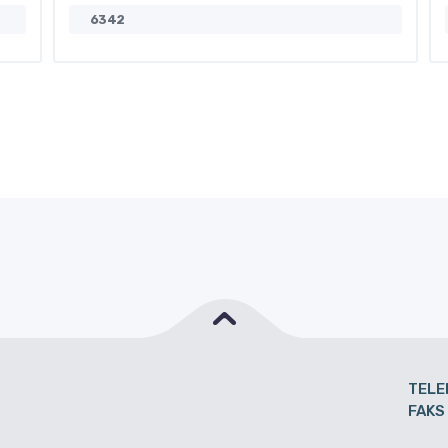
6342
TELE
FAKS