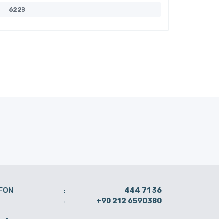
6228
6229
FON
444 71 36
:
+90 212 6590380
: