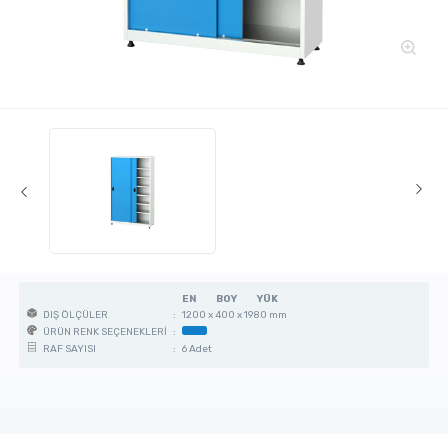
EN
BOY
YÜK
:
1200 x 400 x 1980 mm
DIŞ ÖLÇÜLER
:
ÜRÜN RENK SEÇENEKLERİ
:
6 Adet
RAF SAYISI