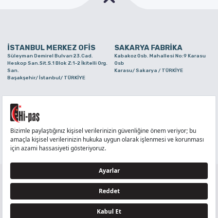
İSTANBUL MERKEZ OFİS
SAKARYA FABRİKA
Süleyman Demirel Bulvarı 23.Cad.
Kabakoz Osb. Mahallesi No:9 Karasu
Heskop San.Sit.S.1 Blok Z:1-2 İkitelli Org.
Osb
San.
Karasu/ Sakarya / TÜRKİYE
Başakşehir/ İstanbul/ TÜRKİYE
BURSA ŞUBE
TUZLA ŞUBE
Alaaddinbey Mah. Ayfatma Cad. No.11 A/C
Aydınlı Mahallesi Yelken Sokak No:21
Sam.3 Plaza B Blok Nilüfer/ Bursa/
Tuzla/ İstanbul/ TÜRKİYE
TÜRKİYE
TELEFON
:
444 71 36
FAKS
:
+90 212 6590380
TÜM HAKLARI Hİ-PAŞ PLASTİK EŞYA TİC. VE SAN. LTD. ŞTİ..’E AİTTİR
Tedarikçi ve İş Ortakları Aydınlatma Metni - Ziyaretçi Aydınlatma Metni - Veri Sahibi Başvuru
Formu