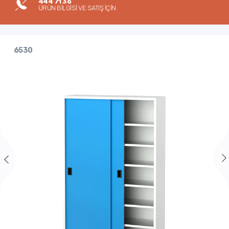
444 71 36
ÜRÜN BİLGİSİ VE SATIŞ İÇİN
6530