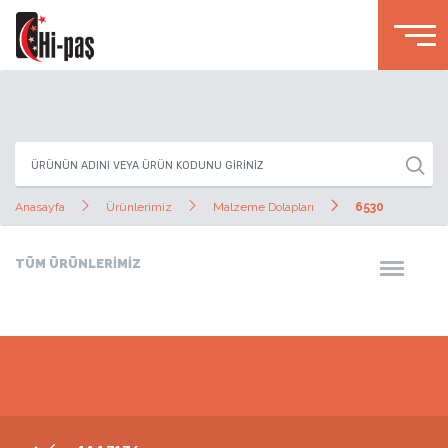
Anasayfa
Ürünlerimiz
Malzeme Dolapları
6530
TÜM ÜRÜNLERİMİZ