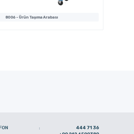
8006 - Ürün Taşıma Arabası
8005 - 
FON
444 71 36
: