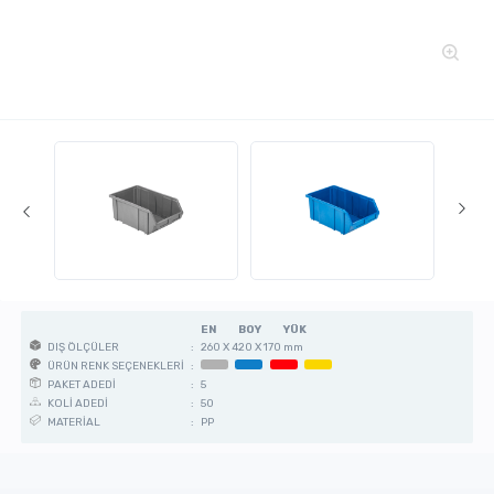
EN
BOY
YÜK
:
260 X 420 X 170 mm
DIŞ ÖLÇÜLER
:
ÜRÜN RENK SEÇENEKLERİ
:
5
PAKET ADEDİ
:
50
KOLİ ADEDİ
:
PP
MATERİAL