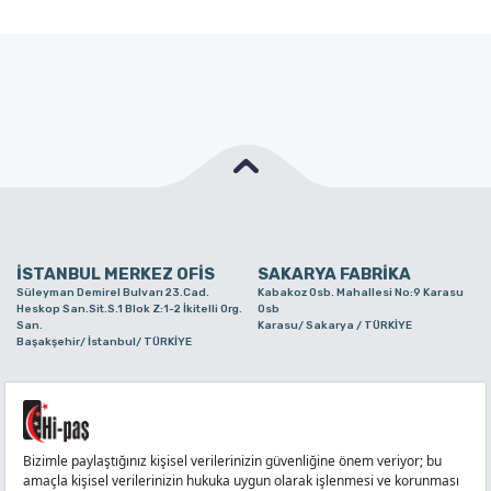
İSTANBUL MERKEZ OFİS
SAKARYA FABRİKA
Süleyman Demirel Bulvarı 23.Cad.
Kabakoz Osb. Mahallesi No:9 Karasu
Heskop San.Sit.S.1 Blok Z:1-2 İkitelli Org.
Osb
San.
Karasu/ Sakarya / TÜRKİYE
Başakşehir/ İstanbul/ TÜRKİYE
BURSA ŞUBE
TUZLA ŞUBE
Alaaddinbey Mah. Ayfatma Cad. No.11 A/C
Aydınlı Mahallesi Yelken Sokak No:21
Sam.3 Plaza B Blok Nilüfer/ Bursa/
Tuzla/ İstanbul/ TÜRKİYE
TÜRKİYE