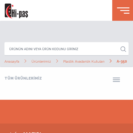
Anasayfa
Ürünlerimiz
Plastik Avadanlık Kutuları
A-350
TÜM ÜRÜNLERİMİZ