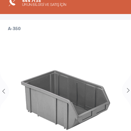
444 71 36
ÜRÜN BİLGİSİ VE SATIŞ İÇİN
A-350