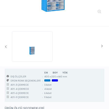
EN
BOY
YÜK
:
400 x 220 x 660 mm
DIŞ ÖLÇÜLER
:
ÜRÜN RENK SEÇENEKLERİ
:
3 Adet
401-3 ÇEKMECE
:
4 Adet
401-4 ÇEKMECE
:
6 Adet
401-6 ÇEKMECE
:
9 Adet
401-9 ÇEKMECE
ÜRÜN ÖLÇÜ SEÇENEKLERİ