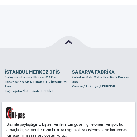
İSTANBUL MERKEZ OFİS
SAKARYA FABRİKA
Süleyman Demirel Bulvarı 23.Cad.
Kabakoz Osb. Mahallesi No:9 Karasu
Heskop San.Sit.S.1 Blok Z:1-2 İkitelli Org.
Osb
San.
Karasu/ Sakarya / TÜRKİYE
Başakşehir/ İstanbul/ TÜRKİYE
BURSA ŞUBE
TUZLA ŞUBE
Alaaddinbey Mah. Ayfatma Cad. No.11 A/C
Aydınlı Mahallesi Yelken Sokak No:21
Sam.3 Plaza B Blok Nilüfer/ Bursa/
Tuzla/ İstanbul/ TÜRKİYE
TÜRKİYE