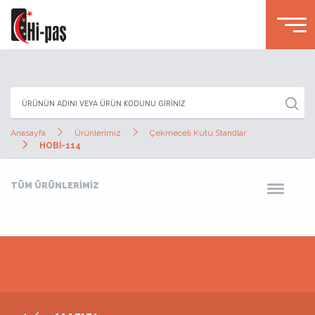
Anasayfa
Ürünlerimiz
Çekmeceli Kutu Standlar
HOBİ-114
TÜM ÜRÜNLERİMİZ