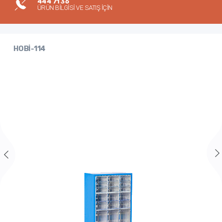
444 71 36
ÜRÜN BİLGİSİ VE SATIŞ İÇİN
HOBİ-114