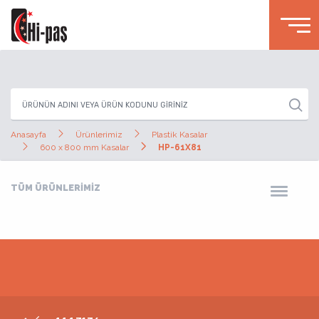
Anasayfa
Ürünlerimiz
Plastik Kasalar
600 x 800 mm Kasalar
HP-61X81
TÜM ÜRÜNLERİMİZ