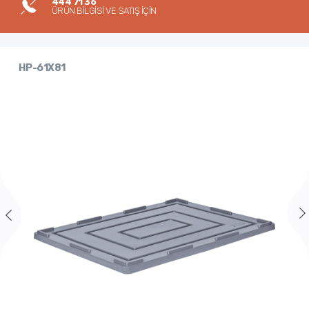
444 71 36
ÜRÜN BİLGİSİ VE SATIŞ İÇİN
HP-61X81