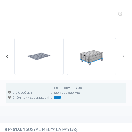
EN
BOY
YÜK
:
620 x 820 x 20 mm
DIŞ ÖLÇÜLER
:
ÜRÜN RENK SEÇENEKLERİ
HP-61X81
SOSYAL MEDYADA PAYLAŞ