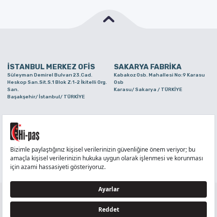
İSTANBUL MERKEZ OFİS
SAKARYA FABRİKA
Süleyman Demirel Bulvarı 23.Cad.
Kabakoz Osb. Mahallesi No:9 Karasu
Heskop San.Sit.S.1 Blok Z:1-2 İkitelli Org.
Osb
San.
Karasu/ Sakarya / TÜRKİYE
Başakşehir/ İstanbul/ TÜRKİYE
BURSA ŞUBE
TUZLA ŞUBE
Alaaddinbey Mah. Ayfatma Cad. No.11 A/C
Aydınlı Mahallesi Yelken Sokak No:21
Sam.3 Plaza B Blok Nilüfer/ Bursa/
Tuzla/ İstanbul/ TÜRKİYE
TÜRKİYE
TELEFON
:
444 71 36
FAKS
:
+90 212 6590380
TÜM HAKLARI Hİ-PAŞ PLASTİK EŞYA TİC. VE SAN. LTD. ŞTİ..’E AİTTİR
Tedarikçi ve İş Ortakları Aydınlatma Metni - Ziyaretçi Aydınlatma Metni - Veri Sahibi Başvuru
Formu