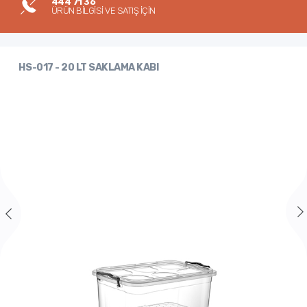
444 71 36
ÜRÜN BİLGİSİ VE SATIŞ İÇİN
HS-017 - 20 LT SAKLAMA KABI