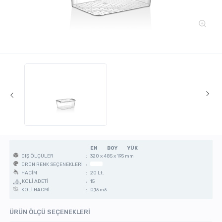
EN
BOY
YÜK
:
320 x 485 x 195 mm
DIŞ ÖLÇÜLER
:
ÜRÜN RENK SEÇENEKLERİ
:
20 Lt.
HACİM
KOLİ ADETİ
:
15
:
0,13 m3
KOLİ HACMİ
ÜRÜN ÖLÇÜ SEÇENEKLERİ