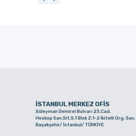
İSTANBUL MERKEZ OFİS
Süleyman Demirel Bulvarı 23.Cad.
Heskop San.Sit.S.1 Blok Z:1-2 İkitelli Org. San.
Başakşehir/ İstanbul/ TÜRKİYE