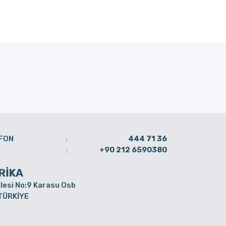
FON
444 71 36
:
+90 212 6590380
:
RİKA
lesi No:9 Karasu Osb
 TÜRKİYE