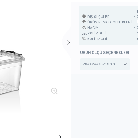
DIŞ ÖLÇÜLER
:
ÜRÜN RENK SEÇENEKLERİ
:
HACİM
:
KOLİ ADETİ
:
KOLİ HACMİ
:
ÜRÜN ÖLÇÜ SEÇENEKLERİ
350 x 530 x 220 mm