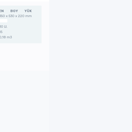
EN
BOY
YÜK
350 x 530 x 220 mm
30 Lt.
15
0,18 m3