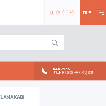
TR
444 71 36
ÜRÜN BİLGİSİ VE SATIŞ İÇİN
KLAMA KABI