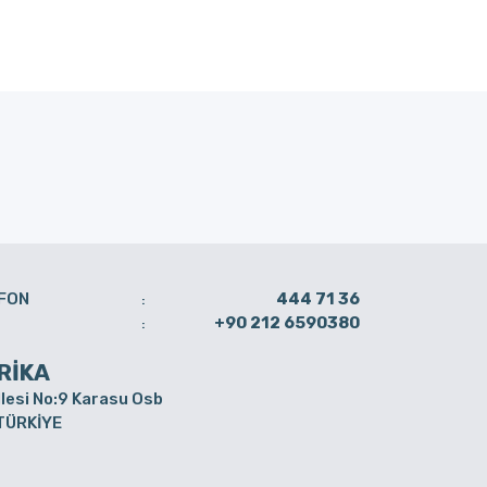
FON
444 71 36
:
+90 212 6590380
:
RİKA
lesi No:9 Karasu Osb
 TÜRKİYE