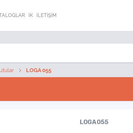
TALOGLAR
İK
İLETİŞİM
utular
LOGA 055
LOGA 055