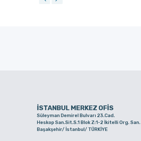
İSTANBUL MERKEZ OFİS
Süleyman Demirel Bulvarı 23.Cad.
Heskop San.Sit.S.1 Blok Z:1-2 İkitelli Org. San.
Başakşehir/ İstanbul/ TÜRKİYE