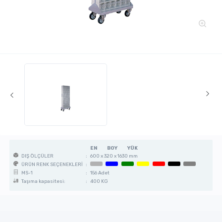
EN
BOY
YÜK
:
600 x 320 x 1630 mm
DIŞ ÖLÇÜLER
:
ÜRÜN RENK SEÇENEKLERİ
:
156 Adet
MS-1
:
400 KG
Taşıma kapasitesi: