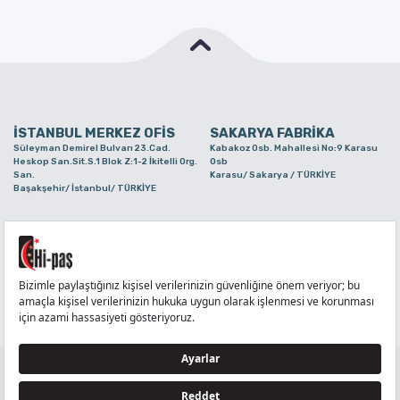
İSTANBUL MERKEZ OFİS
SAKARYA FABRİKA
Süleyman Demirel Bulvarı 23.Cad.
Kabakoz Osb. Mahallesi No:9 Karasu
Heskop San.Sit.S.1 Blok Z:1-2 İkitelli Org.
Osb
San.
Karasu/ Sakarya / TÜRKİYE
Başakşehir/ İstanbul/ TÜRKİYE
BURSA ŞUBE
TUZLA ŞUBE
Alaaddinbey Mah. Ayfatma Cad. No.11 A/C
Aydınlı Mahallesi Yelken Sokak No:21
Sam.3 Plaza B Blok Nilüfer/ Bursa/
Tuzla/ İstanbul/ TÜRKİYE
TÜRKİYE
TELEFON
:
444 71 36
FAKS
:
+90 212 6590380
TÜM HAKLARI Hİ-PAŞ PLASTİK EŞYA TİC. VE SAN. LTD. ŞTİ..’E AİTTİR
Tedarikçi ve İş Ortakları Aydınlatma Metni - Ziyaretçi Aydınlatma Metni - Veri Sahibi Başvuru