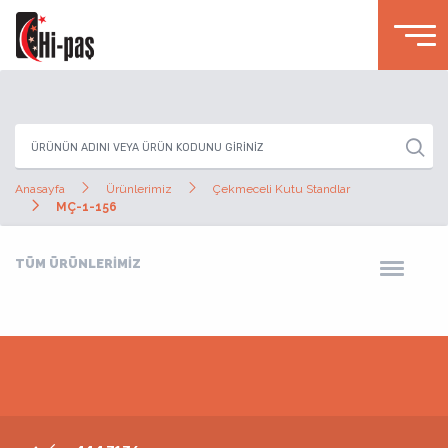
Anasayfa
Ürünlerimiz
Çekmeceli Kutu Standlar
MÇ-1-156
TÜM ÜRÜNLERİMİZ