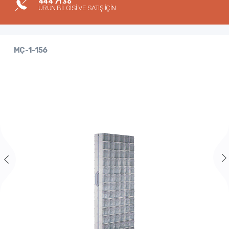
444 71 36
ÜRÜN BİLGİSİ VE SATIŞ İÇİN
MÇ-1-156