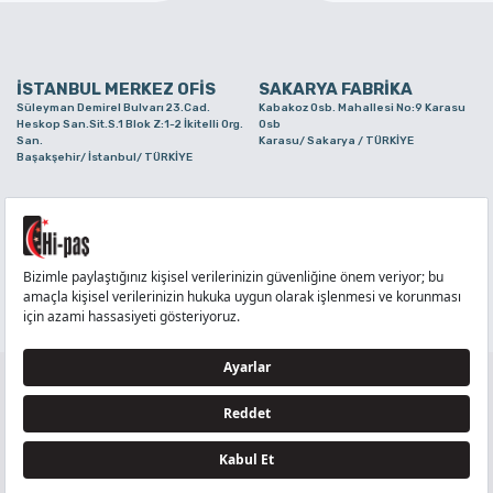
İSTANBUL MERKEZ OFİS
SAKARYA FABRİKA
Süleyman Demirel Bulvarı 23.Cad.
Kabakoz Osb. Mahallesi No:9 Karasu
Heskop San.Sit.S.1 Blok Z:1-2 İkitelli Org.
Osb
San.
Karasu/ Sakarya / TÜRKİYE
Başakşehir/ İstanbul/ TÜRKİYE
BURSA ŞUBE
TUZLA ŞUBE
Alaaddinbey Mah. Ayfatma Cad. No.11 A/C
Aydınlı Mahallesi Yelken Sokak No:21
Sam.3 Plaza B Blok Nilüfer/ Bursa/
Tuzla/ İstanbul/ TÜRKİYE
TÜRKİYE
TELEFON
:
444 71 36
FAKS
:
+90 212 6590380
TÜM HAKLARI Hİ-PAŞ PLASTİK EŞYA TİC. VE SAN. LTD. ŞTİ..’E AİTTİR
Tedarikçi ve İş Ortakları Aydınlatma Metni - Ziyaretçi Aydınlatma Metni - Veri Sahibi Başvuru
Formu