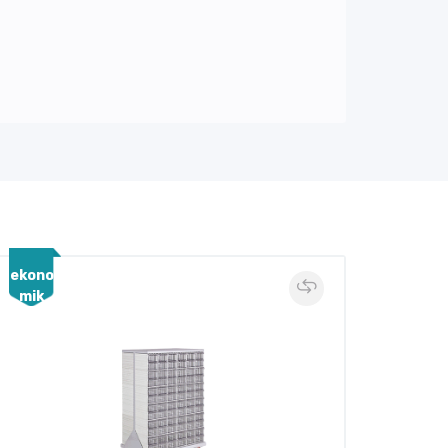
ekono
ekono
mik
mik