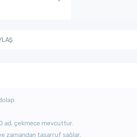
YLAŞ
dolap
20 ad. çekmece mevcuttur.
ve zamandan tasarruf sağlar.