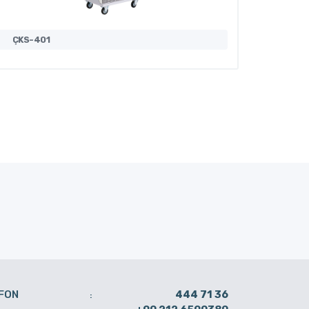
ÇKS-401
MT-406
FON
444 71 36
: