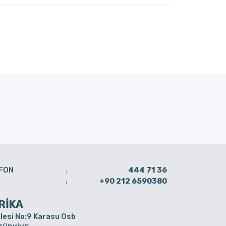
FON
444 71 36
:
+90 212 6590380
:
RİKA
lesi No:9 Karasu Osb