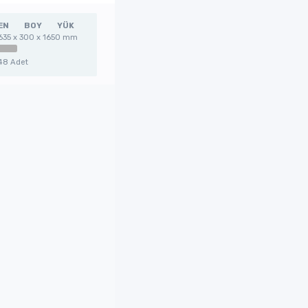
EN
BOY
YÜK
635 x 300 x 1650 mm
48 Adet