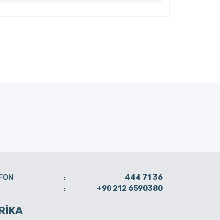
FON
444 71 36
:
+90 212 6590380
:
RİKA