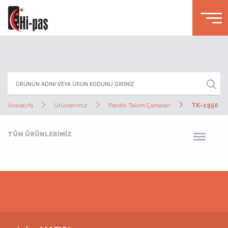
Anasayfa
Ürünlerimiz
Plastik Takım Çantaları
TK-1950
TÜM ÜRÜNLERİMİZ