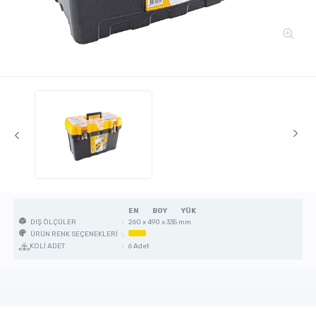
EN
BOY
YÜK
:
260 x 490 x 335 mm
DIŞ ÖLÇÜLER
:
ÜRÜN RENK SEÇENEKLERİ
KOLİ ADET
:
6 Adet