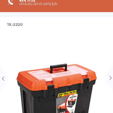
444 71 36
ÜRÜN BİLGİSİ VE SATIŞ İÇİN
TK-2220