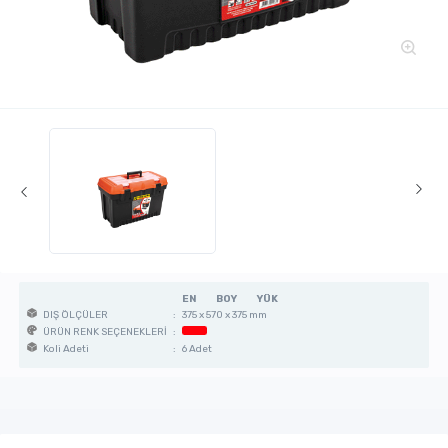
EN
BOY
YÜK
:
375 x 570 x 375 mm
DIŞ ÖLÇÜLER
:
ÜRÜN RENK SEÇENEKLERİ
:
6 Adet
Koli Adeti