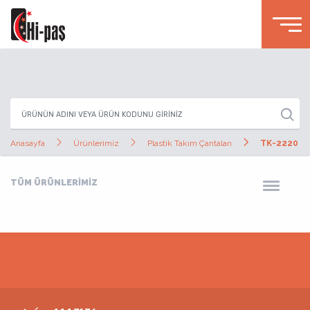
Anasayfa
Ürünlerimiz
Plastik Takım Çantaları
TK-2220
TÜM ÜRÜNLERİMİZ