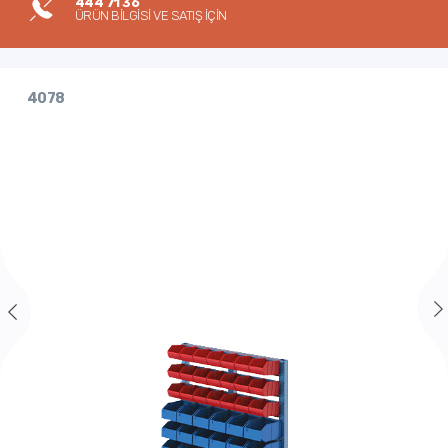
444 71 36
ÜRÜN BİLGİSİ VE SATIŞ İÇİN
4078