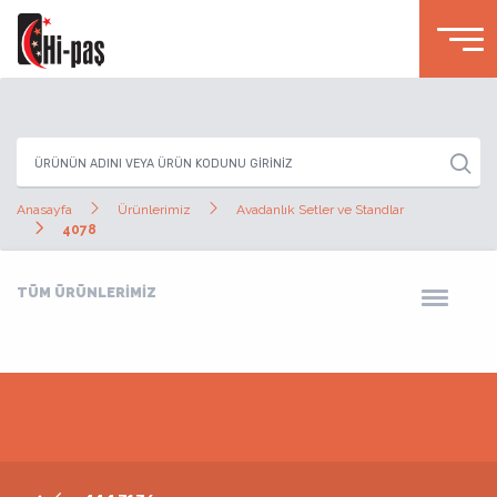
Anasayfa
Ürünlerimiz
Avadanlık Setler ve Standlar
4078
TÜM ÜRÜNLERİMİZ