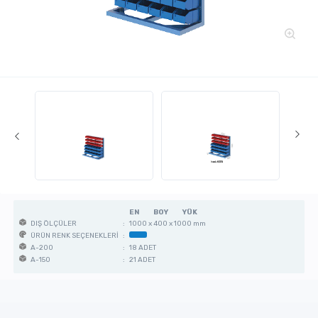
EN
BOY
YÜK
:
1000 x 400 x 1000 mm
DIŞ ÖLÇÜLER
:
ÜRÜN RENK SEÇENEKLERİ
:
18 ADET
A-200
:
21 ADET
A-150