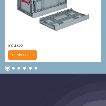
KX-4622
ÜRÜN İNCELE