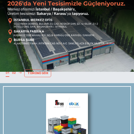
01
02
TÜMÜNÜ GÖR