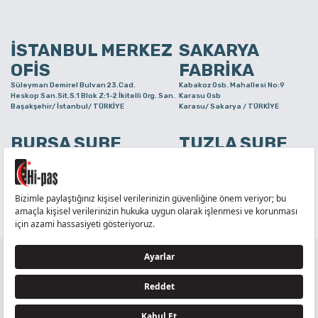
İSTANBUL MERKEZ
SAKARYA
OFİS
FABRİKA
Süleyman Demirel Bulvarı 23.Cad.
Kabakoz Osb. Mahallesi No:9
Heskop San.Sit.S.1 Blok Z:1-2 İkitelli Org. San.
Karasu Osb
Başakşehir/ İstanbul/ TÜRKİYE
Karasu/ Sakarya / TÜRKİYE
BURSA ŞUBE
TUZLA ŞUBE
Alaaddinbey Mah. Ayfatma Cad. No.11 A/C
Aydınlı Mahallesi Yelken Sokak
Sam.3 Plaza B Blok Nilüfer/ Bursa/ TÜRKİYE
No:21
Tuzla/ İstanbul/ TÜRKİYE
TELEFON
:
444 71 36
FAKS
:
+90 212 6590380
TÜM HAKLARI Hİ-PAŞ PLASTİK EŞYA TİC. VE SAN. LTD. ŞTİ..’E AİTTİR
Tedarikçi ve İş Ortakları Aydınlatma Metni - Ziyaretçi Aydınlatma Metni - Veri Sahibi Başvuru
Formu