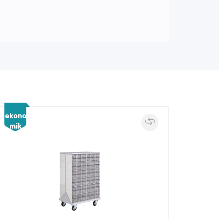
ekono
ekono
mik
mik