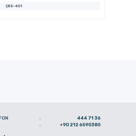
ÇKS-401
MT-406
FON
444 71 36
:
+90 212 6590380
: