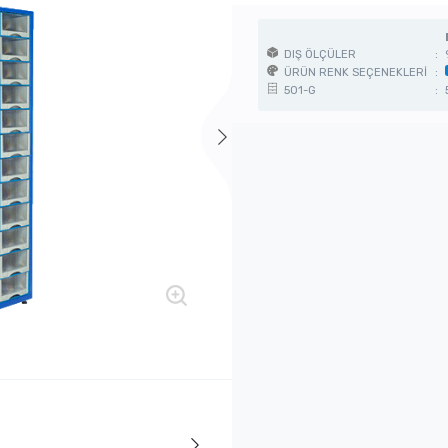
DIŞ ÖLÇÜLER
:
ÜRÜN RENK SEÇENEKLERİ
:
501-G
: