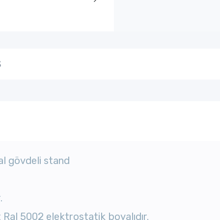
Ş
al gövdeli stand
.
t Ral 5002 elektrostatik boyalıdır.