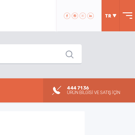
TR
444 71 36
ÜRÜN BİLGİSİ VE SATIŞ İÇİN