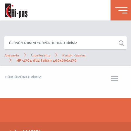
Anasayfa
Ürünlerimiz
Plastik Kasalar
HP-1704 düz taban 400x600x170
TÜM ÜRÜNLERİMİZ