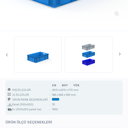
EN
BOY
YÜK
:
400 x 600 x 170 mm
DIŞ ÖLÇÜLER
:
365 x 565 x 158 mm
iÇ ÖLÇÜLER
:
ÜRÜN RENK SEÇENEKLERİ
Palet (100x120)
:
75
Tır (100x120 palet ile)
:
1950
ÜRÜN ÖLÇÜ SEÇENEKLERİ