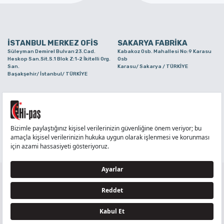
İSTANBUL MERKEZ OFİS
SAKARYA FABRİKA
Süleyman Demirel Bulvarı 23.Cad.
Kabakoz Osb. Mahallesi No:9 Karasu
Heskop San.Sit.S.1 Blok Z:1-2 İkitelli Org.
Osb
San.
Karasu/ Sakarya / TÜRKİYE
Başakşehir/ İstanbul/ TÜRKİYE
BURSA ŞUBE
TUZLA ŞUBE
Alaaddinbey Mah. Ayfatma Cad. No.11 A/C
Aydınlı Mahallesi Yelken Sokak No:21
Sam.3 Plaza B Blok Nilüfer/ Bursa/
Tuzla/ İstanbul/ TÜRKİYE
TÜRKİYE
TELEFON
:
444 71 36
FAKS
:
+90 212 6590380
TÜM HAKLARI Hİ-PAŞ PLASTİK EŞYA TİC. VE SAN. LTD. ŞTİ..’E AİTTİR
Tedarikçi ve İş Ortakları Aydınlatma Metni - Ziyaretçi Aydınlatma Metni - Veri Sahibi Başvuru
Formu