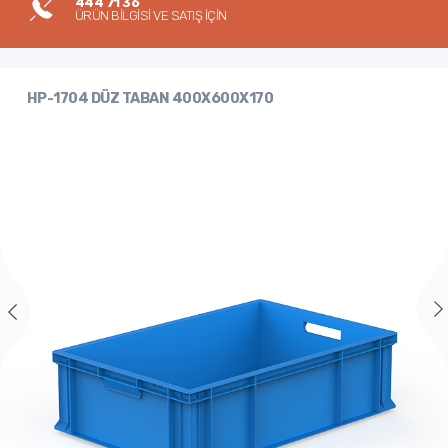
444 71 36
ÜRÜN BİLGİSİ VE SATIŞ İÇİN
HP-1704 DÜZ TABAN 400X600X170