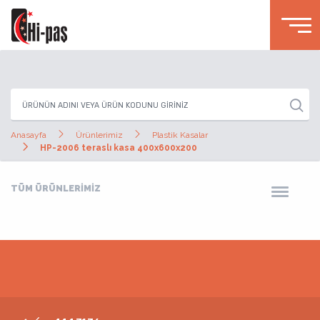
Anasayfa
Ürünlerimiz
Plastik Kasalar
HP-2006 teraslı kasa 400x600x200
TÜM ÜRÜNLERİMİZ