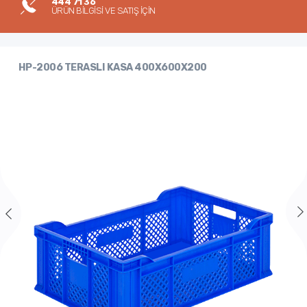
444 71 36
ÜRÜN BİLGİSİ VE SATIŞ İÇİN
HP-2006 TERASLI KASA 400X600X200