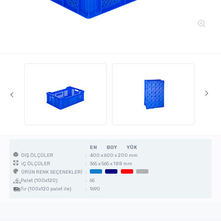
EN
BOY
YÜK
:
400 x 600 x 200 mm
DIŞ ÖLÇÜLER
:
365 x 565 x 188 mm
iÇ ÖLÇÜLER
:
ÜRÜN RENK SEÇENEKLERİ
Palet (100x120)
:
65
Tır (100x120 palet ile)
:
1690