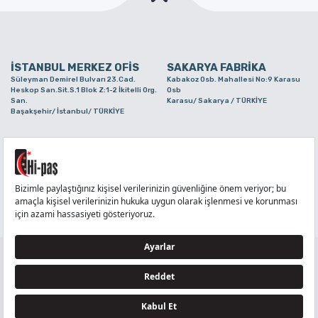
İSTANBUL MERKEZ OFİS
SAKARYA FABRİKA
Süleyman Demirel Bulvarı 23.Cad.
Kabakoz Osb. Mahallesi No:9 Karasu
Heskop San.Sit.S.1 Blok Z:1-2 İkitelli Org.
Osb
San.
Karasu/ Sakarya / TÜRKİYE
Başakşehir/ İstanbul/ TÜRKİYE
BURSA ŞUBE
TUZLA ŞUBE
Alaaddinbey Mah. Ayfatma Cad. No.11 A/C
Aydınlı Mahallesi Yelken Sokak No:21
Sam.3 Plaza B Blok Nilüfer/ Bursa/
Tuzla/ İstanbul/ TÜRKİYE
TÜRKİYE
TELEFON
:
444 71 36
FAKS
:
+90 212 6590380
TÜM HAKLARI Hİ-PAŞ PLASTİK EŞYA TİC. VE SAN. LTD. ŞTİ..’E AİTTİR
Tedarikçi ve İş Ortakları Aydınlatma Metni - Ziyaretçi Aydınlatma Metni - Veri Sahibi Başvuru
Formu