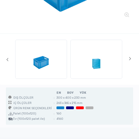
EN
BOY
YÜK
:
300 x 400 x 230 mm
DIŞ ÖLÇÜLER
:
263 x 365 x 215 mm
iÇ ÖLÇÜLER
:
ÜRÜN RENK SEÇENEKLERİ
Palet (100x120)
:
160
Tır (100x120 palet ile)
:
4160