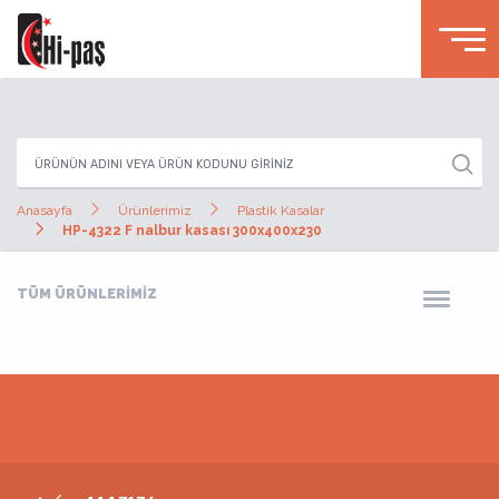
Anasayfa
Ürünlerimiz
Plastik Kasalar
HP-4322 F nalbur kasası 300x400x230
TÜM ÜRÜNLERİMİZ