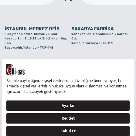
İSTANBUL MERKEZ OFİS
SAKARYA FABRİKA
Süleyman Demirel Bulvarı 23.Cad.
Kabakoz Osb. Mahallesi No:9 Karasu
Heskop San.Sit.S.1 Blok Z:1-2 İkitelli Org.
Osb
San.
Karasu/ Sakarya / TÜRKİYE
Başakşehir/ İstanbul/ TÜRKİYE
BURSA ŞUBE
TUZLA ŞUBE
Alaaddinbey Mah. Ayfatma Cad. No.11 A/C
Aydınlı Mahallesi Yelken Sokak No:21
Sam.3 Plaza B Blok Nilüfer/ Bursa/
Tuzla/ İstanbul/ TÜRKİYE
TÜRKİYE
TELEFON
:
444 71 36
FAKS
:
+90 212 6590380
TÜM HAKLARI Hİ-PAŞ PLASTİK EŞYA TİC. VE SAN. LTD. ŞTİ..’E AİTTİR
Tedarikçi ve İş Ortakları Aydınlatma Metni - Ziyaretçi Aydınlatma Metni - Veri Sahibi Başvuru
Formu