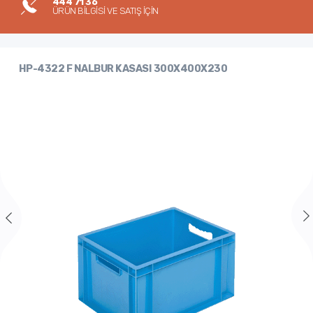
444 71 36
ÜRÜN BİLGİSİ VE SATIŞ İÇİN
HP-4322 F NALBUR KASASI 300X400X230