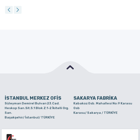
İSTANBUL MERKEZ OFİS
SAKARYA FABRİKA
Süleyman Demirel Bulvarı 23.Cad.
Kabakoz Osb. Mahallesi No:9 Karasu
Heskop San.Sit.S.1 Blok Z:1-2 İkitelli Org.
Osb
San.
Karasu/ Sakarya / TÜRKİYE
Başakşehir/ İstanbul/ TÜRKİYE
BURSA ŞUBE
TUZLA ŞUBE
Alaaddinbey Mah. Ayfatma Cad. No.11 A/C
Aydınlı Mahallesi Yelken Sokak No:21