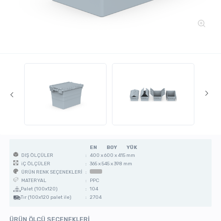
EN
BOY
YÜK
:
400 x 600 x 415 mm
DIŞ ÖLÇÜLER
:
365 x 545 x 398 mm
iÇ ÖLÇÜLER
:
ÜRÜN RENK SEÇENEKLERİ
:
PPC
MATERYAL
Palet (100x120)
:
104
Tır (100x120 palet ile)
:
2704
ÜRÜN ÖLÇÜ SEÇENEKLERİ