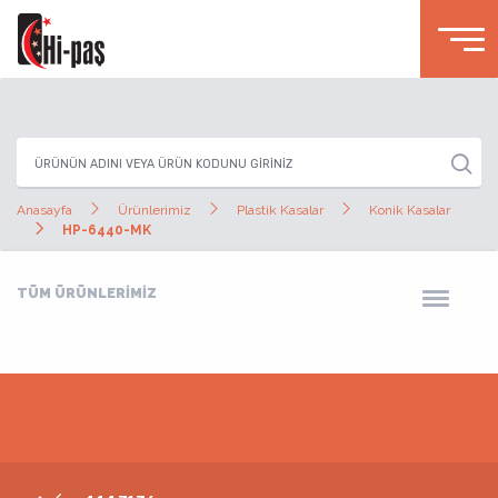
Anasayfa
Ürünlerimiz
Plastik Kasalar
Konik Kasalar
HP-6440-MK
TÜM ÜRÜNLERİMİZ