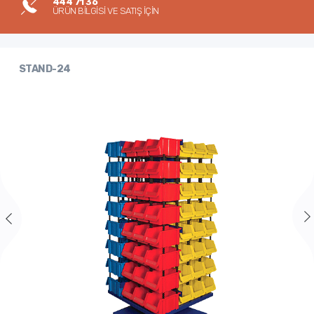
444 71 36
ÜRÜN BİLGİSİ VE SATIŞ İÇİN
STAND-24