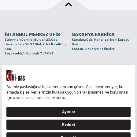
İSTANBUL MERKEZ OFİS
SAKARYA FABRİKA
Süleyman Demirel Bulvarı 23.Cad.
Kabakoz Osb. Mahallesi No:9 Karasu
Heskop San.Sit.S.1 Blok Z:1-2 İkitelli Org.
Osb
San.
Karasu/ Sakarya / TÜRKİYE
Başakşehir/ İstanbul/ TÜRKİYE
BURSA ŞUBE
TUZLA ŞUBE
Alaaddinbey Mah. Ayfatma Cad. No.11 A/C
Aydınlı Mahallesi Yelken Sokak No:21
Sam.3 Plaza B Blok Nilüfer/ Bursa/
Tuzla/ İstanbul/ TÜRKİYE
TÜRKİYE
TELEFON
:
444 71 36
FAKS
:
+90 212 6590380
TÜM HAKLARI Hİ-PAŞ PLASTİK EŞYA TİC. VE SAN. LTD. ŞTİ..’E AİTTİR
Tedarikçi ve İş Ortakları Aydınlatma Metni - Ziyaretçi Aydınlatma Metni - Veri Sahibi Başvuru
Formu