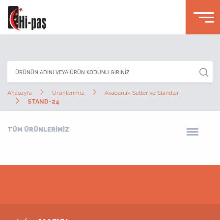
Anasayfa
Ürünlerimiz
Avadanlık Setler ve Standlar
STAND-24
TÜM ÜRÜNLERİMİZ