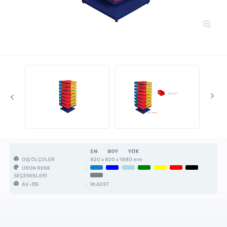
EN
BOY
YÜK
:
820 x 820 x 1880 mm
DIŞ ÖLÇÜLER
:
ÜRÜN RENK
SEÇENEKLERİ
:
96 ADET
AV-315