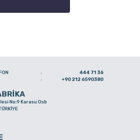
FON
444 71 36
:
+90 212 6590380
:
ABRİKA
lesi No:9 Karasu Osb
 TÜRKİYE
E