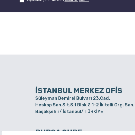
Hipaş'dan gelen mailleri
kabul ediyorum.
İSTANBUL MERKEZ OFİS
Süleyman Demirel Bulvarı 23.Cad.
Heskop San.Sit.S.1 Blok Z:1-2 İkitelli Org. San.
Başakşehir/ İstanbul/ TÜRKİYE
BURSA ŞUBE