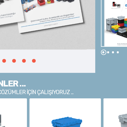
TEKNİK SORULARINIZ VE
TEKLİF ALMAK İÇİN
444 71 36
if@hipas.com.tr
LER ...
ZÜMLER İÇİN ÇALIŞIYORUZ ...