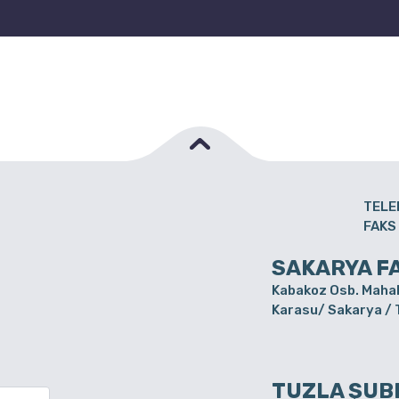
TELE
FAKS
SAKARYA F
Kabakoz Osb. Mahal
Karasu/ Sakarya /
TUZLA ŞUB