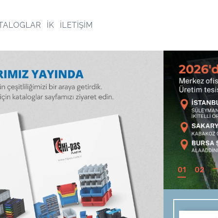
TALOGLAR
İK
İLETİŞİM
01
02