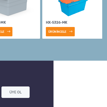
-MK
HX-5326-MK
ELE
ÜRÜN İNCELE
ÜYE OL