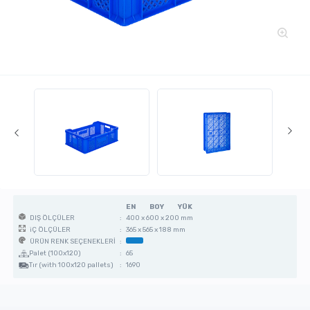
EN
BOY
YÜK
:
400 x 600 x 200 mm
DIŞ ÖLÇÜLER
:
365 x 565 x 188 mm
iÇ ÖLÇÜLER
:
ÜRÜN RENK SEÇENEKLERİ
Palet (100x120)
:
65
Tır (with 100x120 pallets)
:
1690