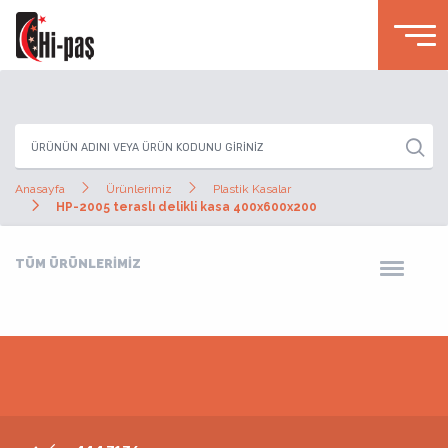
Anasayfa
Ürünlerimiz
Plastik Kasalar
HP-2005 teraslı delikli kasa 400x600x200
TÜM ÜRÜNLERİMİZ