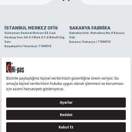
İSTANBUL MERKEZ OFİS
SAKARYA FABRİKA
Süleyman Demirel Bulvarı 23.Cad.
Kabakoz Osb. Mahallesi No:9 Karasu
Heskop San.Sit.S.1 Blok Z:1-2 İkitelli Org.
Osb
San.
Karasu/ Sakarya / TÜRKİYE
Başakşehir/ İstanbul/ TÜRKİYE
BURSA ŞUBE
TUZLA ŞUBE
Alaaddinbey Mah. Ayfatma Cad. No.11 A/C
Aydınlı Mahallesi Yelken Sokak No:21
Sam.3 Plaza B Blok Nilüfer/ Bursa/
Tuzla/ İstanbul/ TÜRKİYE
TÜRKİYE
TELEFON
:
444 71 36
FAKS
:
+90 212 6590380
TÜM HAKLARI Hİ-PAŞ PLASTİK EŞYA TİC. VE SAN. LTD. ŞTİ..’E AİTTİR
Tedarikçi ve İş Ortakları Aydınlatma Metni - Ziyaretçi Aydınlatma Metni - Veri Sahibi Başvuru
Formu