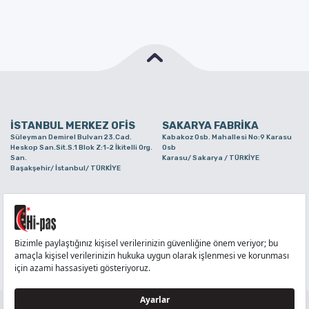
İSTANBUL MERKEZ OFİS
SAKARYA FABRİKA
Süleyman Demirel Bulvarı 23.Cad.
Kabakoz Osb. Mahallesi No:9 Karasu
Heskop San.Sit.S.1 Blok Z:1-2 İkitelli Org.
Osb
San.
Karasu/ Sakarya / TÜRKİYE
Başakşehir/ İstanbul/ TÜRKİYE
BURSA ŞUBE
TUZLA ŞUBE
Alaaddinbey Mah. Ayfatma Cad. No.11 A/C
Aydınlı Mahallesi Yelken Sokak No:21
Sam.3 Plaza B Blok Nilüfer/ Bursa/
Tuzla/ İstanbul/ TÜRKİYE
TÜRKİYE
TELEFON
:
444 71 36
FAKS
:
+90 212 6590380
TÜM HAKLARI Hİ-PAŞ PLASTİK EŞYA TİC. VE SAN. LTD. ŞTİ..’E AİTTİR