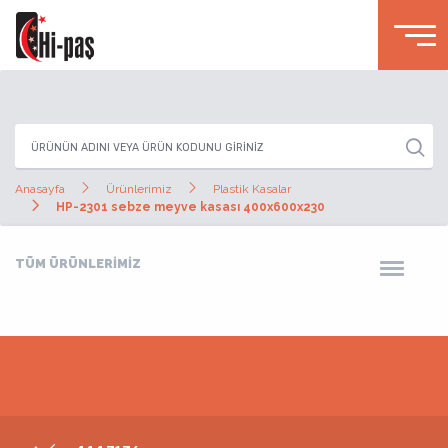
Anasayfa
Ürünlerimiz
Plastik Kasalar
HP-2301 sebze meyve kasası 400x600x230
TÜM ÜRÜNLERİMİZ