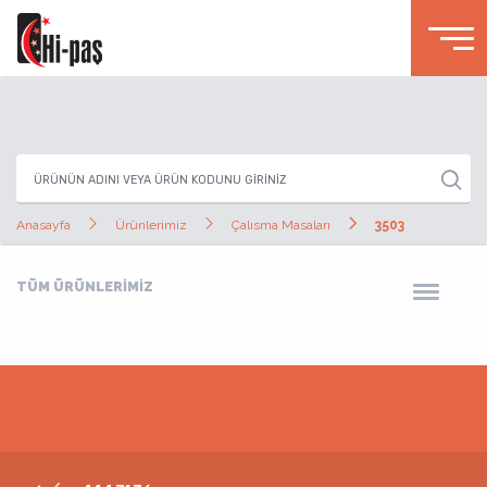
Anasayfa
Ürünlerimiz
Çalısma Masaları
3503
TÜM ÜRÜNLERİMİZ