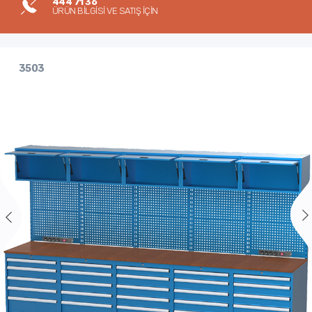
444 71 36
ÜRÜN BİLGİSİ VE SATIŞ İÇİN
3503