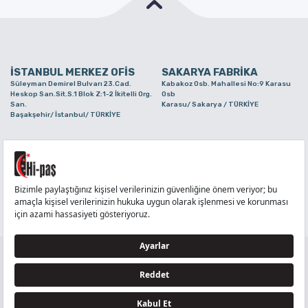
İSTANBUL MERKEZ OFİS
SAKARYA FABRİKA
Süleyman Demirel Bulvarı 23.Cad.
Kabakoz Osb. Mahallesi No:9 Karasu
Heskop San.Sit.S.1 Blok Z:1-2 İkitelli Org.
Osb
San.
Karasu/ Sakarya / TÜRKİYE
Başakşehir/ İstanbul/ TÜRKİYE
BURSA ŞUBE
TUZLA ŞUBE
Alaaddinbey Mah. Ayfatma Cad. No.11 A/C
Aydınlı Mahallesi Yelken Sokak No:21
Sam.3 Plaza B Blok Nilüfer/ Bursa/
Tuzla/ İstanbul/ TÜRKİYE
TÜRKİYE
TELEFON
:
444 71 36
FAKS
:
+90 212 6590380
TÜM HAKLARI Hİ-PAŞ PLASTİK EŞYA TİC. VE SAN. LTD. ŞTİ..’E AİTTİR
Tedarikçi ve İş Ortakları Aydınlatma Metni - Ziyaretçi Aydınlatma Metni - Veri Sahibi Başvuru
Formu