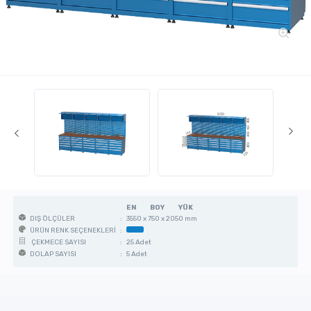
EN
BOY
YÜK
:
3550 x 750 x 2050 mm
DIŞ ÖLÇÜLER
:
ÜRÜN RENK SEÇENEKLERİ
:
25 Adet
ÇEKMECE SAYISI
:
5 Adet
DOLAP SAYISI