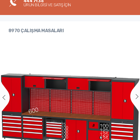
444 71 36
ÜRÜN BİLGİSİ VE SATIŞ İÇİN
8970 ÇALIŞMA MASALARI