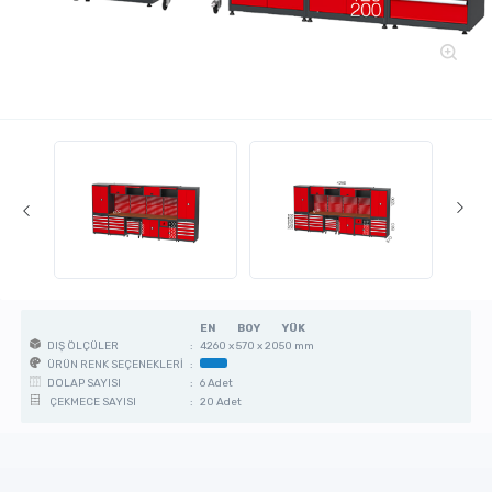
EN
BOY
YÜK
:
4260 x 570 x 2050 mm
DIŞ ÖLÇÜLER
:
ÜRÜN RENK SEÇENEKLERİ
:
6 Adet
DOLAP SAYISI
:
20 Adet
ÇEKMECE SAYISI