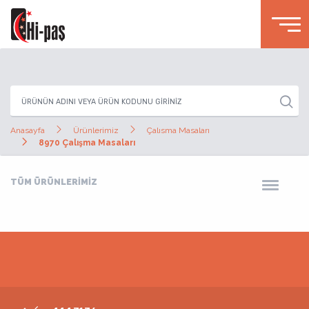
Anasayfa
Ürünlerimiz
Çalısma Masaları
8970 Çalışma Masaları
TÜM ÜRÜNLERİMİZ