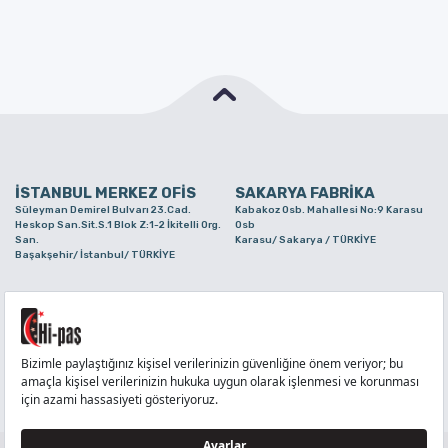
İSTANBUL MERKEZ OFİS
SAKARYA FABRİKA
Süleyman Demirel Bulvarı 23.Cad.
Kabakoz Osb. Mahallesi No:9 Karasu
Heskop San.Sit.S.1 Blok Z:1-2 İkitelli Org.
Osb
San.
Karasu/ Sakarya / TÜRKİYE
Başakşehir/ İstanbul/ TÜRKİYE
BURSA ŞUBE
TUZLA ŞUBE
Alaaddinbey Mah. Ayfatma Cad. No.11 A/C
Aydınlı Mahallesi Yelken Sokak No:21
Sam.3 Plaza B Blok Nilüfer/ Bursa/
Tuzla/ İstanbul/ TÜRKİYE
TÜRKİYE
TELEFON
:
444 71 36
FAKS
:
+90 212 6590380