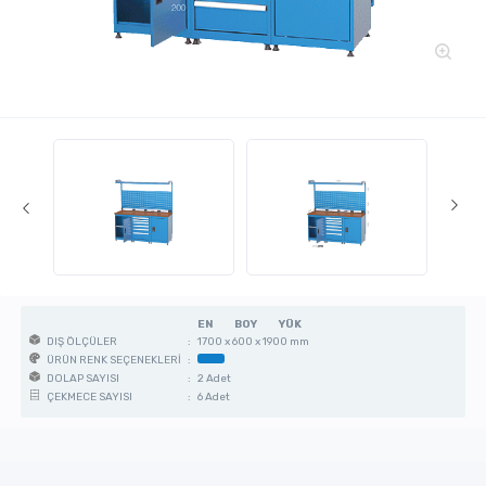
EN
BOY
YÜK
:
1700 x 600 x 1900 mm
DIŞ ÖLÇÜLER
:
ÜRÜN RENK SEÇENEKLERİ
:
2 Adet
DOLAP SAYISI
:
6 Adet
ÇEKMECE SAYISI