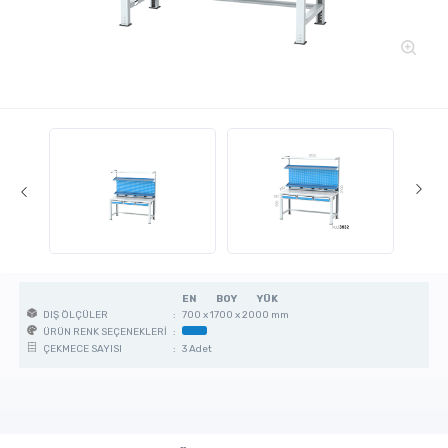
EN
BOY
YÜK
:
700 x 1700 x 2000 mm
DIŞ ÖLÇÜLER
:
ÜRÜN RENK SEÇENEKLERİ
:
3 Adet
ÇEKMECE SAYISI