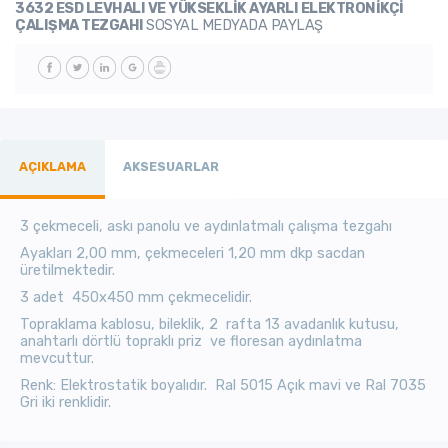
3632 ESD LEVHALI VE YÜKSEKLİK AYARLI ELEKTRONİKÇİ
ÇALIŞMA TEZGAHI
SOSYAL MEDYADA PAYLAŞ
AÇIKLAMA
AKSESUARLAR
3 çekmeceli, askı panolu ve aydınlatmalı çalışma tezgahı
Ayakları 2,00 mm, çekmeceleri 1,20 mm dkp sacdan
üretilmektedir.
3 adet 450x450 mm çekmecelidir.
Topraklama kablosu, bileklik, 2 rafta 13 avadanlık kutusu,
anahtarlı dörtlü topraklı priz ve floresan aydınlatma
mevcuttur.
Renk: Elektrostatik boyalıdır. Ral 5015 Açık mavi ve Ral 7035
Gri iki renklidir.