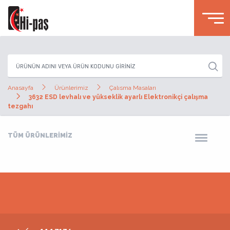
Anasayfa
Ürünlerimiz
Çalısma Masaları
3632 ESD levhalı ve yükseklik ayarlı Elektronikçi çalışma
tezgahı
TÜM ÜRÜNLERİMİZ