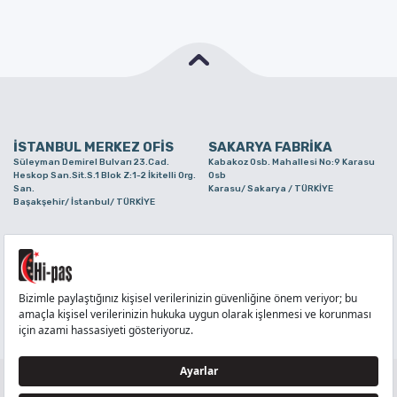
İSTANBUL MERKEZ OFİS
SAKARYA FABRİKA
Süleyman Demirel Bulvarı 23.Cad.
Kabakoz Osb. Mahallesi No:9 Karasu
Heskop San.Sit.S.1 Blok Z:1-2 İkitelli Org.
Osb
San.
Karasu/ Sakarya / TÜRKİYE
Başakşehir/ İstanbul/ TÜRKİYE
BURSA ŞUBE
TUZLA ŞUBE
Alaaddinbey Mah. Ayfatma Cad. No.11 A/C
Aydınlı Mahallesi Yelken Sokak No:21
Sam.3 Plaza B Blok Nilüfer/ Bursa/
Tuzla/ İstanbul/ TÜRKİYE
TÜRKİYE
TELEFON
:
444 71 36
FAKS
:
+90 212 6590380
TÜM HAKLARI Hİ-PAŞ PLASTİK EŞYA TİC. VE SAN. LTD. ŞTİ..’E AİTTİR