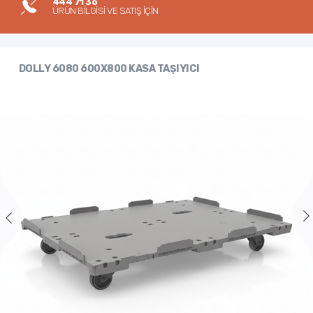
444 71 36
ÜRÜN BİLGİSİ VE SATIŞ İÇİN
DOLLY 6080 600X800 KASA TAŞIYICI