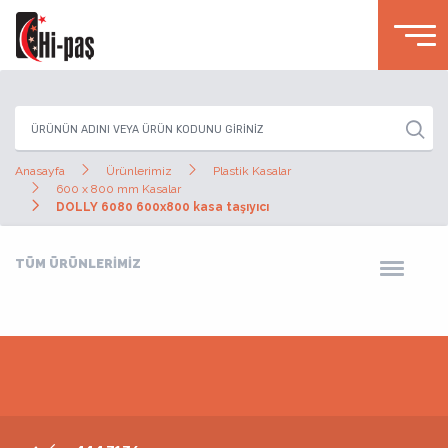
Anasayfa
Ürünlerimiz
Plastik Kasalar
600 x 800 mm Kasalar
DOLLY 6080 600x800 kasa taşıyıcı
TÜM ÜRÜNLERİMİZ