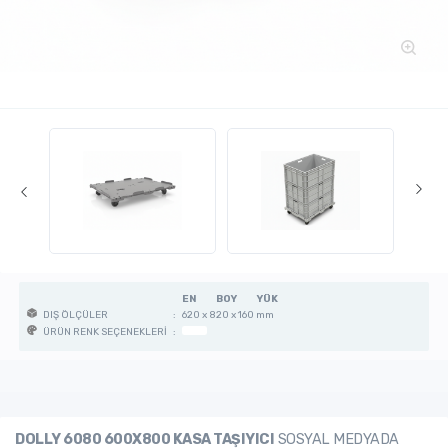
EN
BOY
YÜK
:
620 x 820 x 160 mm
DIŞ ÖLÇÜLER
:
ÜRÜN RENK SEÇENEKLERİ
DOLLY 6080 600X800 KASA TAŞIYICI
SOSYAL MEDYADA