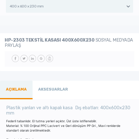
400 x 600 x 230 mm
HP-2303 TEKSTİL KASASI 400X600X230
SOSYAL MEDYADA
PAYLAŞ
AÇIKLAMA
AKSESUARLAR
Plastik yanları ve altı kapalı kasa Dış ebatları: 400x600x230
mm
Federli tabanlıdır. El tutma yerleri açıktır. Üst üste istiflenebilir.
Material: % 100 Orijinal PPC Lacivert ve Geri dönüşüm PP Gri , Mavi renklerde
standart olarak üretilmektedir.