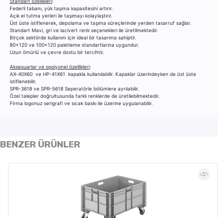
Standart özellikleri
:
Federli tabanı, yük taşıma kapasitesini artırır.
Açık el tutma yerleri ile taşımayı kolaylaştırır.
Üst üste istiflenerek, depolama ve taşıma süreçlerinde yerden tasarruf sağlar.
Standart Mavi, gri ve lacivert renk seçenekleri ile üretilmektedir.
Birçok sektörde kullanım için ideal bir tasarıma sahiptir.
80x120 ve 100x120 paletleme standartlarına uygundur.
Uzun ömürlü ve çevre dostu bir tercihtir.
Aksesuarlar ve opsiyonel özellikleri
:
AX-40X60 ve HP-41X61 kapakla kullanılabilir. Kapaklar üzerindeyken de üst üste
istiflenebilir.
SPR-3618 ve SPR-5618 Seperatörle bölümlere ayrılabilir.
Özel talepler doğrultusunda farklı renklerde de üretilebilmektedir.
Firma logonuz serigrafi ve sıcak baskı ile üzerine uygulanabilir.
BENZER ÜRÜNLER