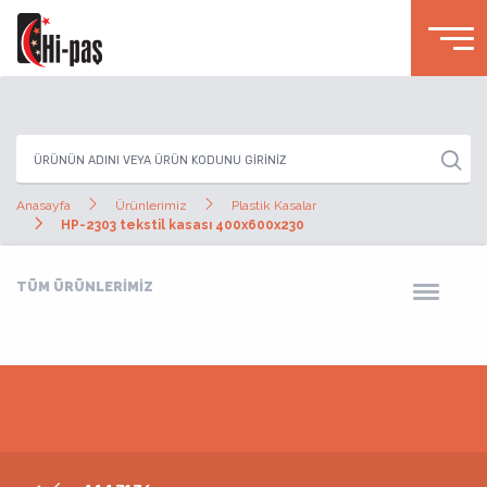
Anasayfa
Ürünlerimiz
Plastik Kasalar
HP-2303 tekstil kasası 400x600x230
TÜM ÜRÜNLERİMİZ