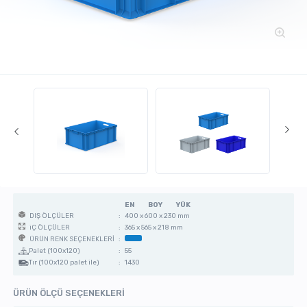
EN
BOY
YÜK
:
400 x 600 x 230 mm
DIŞ ÖLÇÜLER
:
365 x 565 x 218 mm
iÇ ÖLÇÜLER
:
ÜRÜN RENK SEÇENEKLERİ
Palet (100x120)
:
55
Tır (100x120 palet ile)
:
1430
ÜRÜN ÖLÇÜ SEÇENEKLERİ