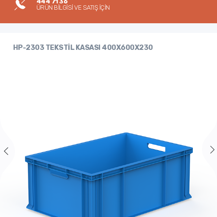
444 71 36
ÜRÜN BİLGİSİ VE SATIŞ İÇİN
HP-2303 TEKSTİL KASASI 400X600X230