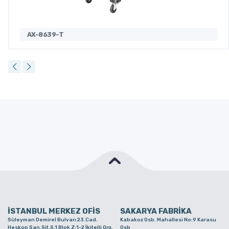
AX-8639-T
İSTANBUL MERKEZ OFİS
SAKARYA FABRİKA
Süleyman Demirel Bulvarı 23.Cad.
Kabakoz Osb. Mahallesi No:9 Karasu
Heskop San.Sit.S.1 Blok Z:1-2 İkitelli Org.
Osb