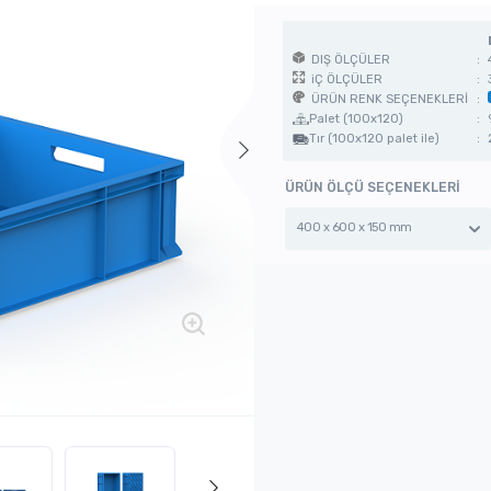
DIŞ ÖLÇÜLER
:
iÇ ÖLÇÜLER
:
ÜRÜN RENK SEÇENEKLERİ
:
Palet (100x120)
:
Tır (100x120 palet ile)
:
ÜRÜN ÖLÇÜ SEÇENEKLERİ
400 x 600 x 150 mm