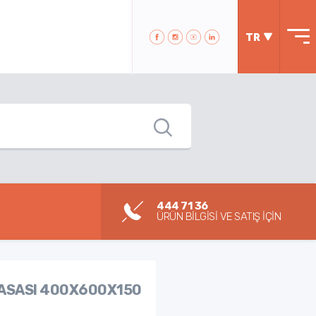
TR
444 71 36
ÜRÜN BİLGİSİ VE SATIŞ İÇİN
KASASI 400X600X150