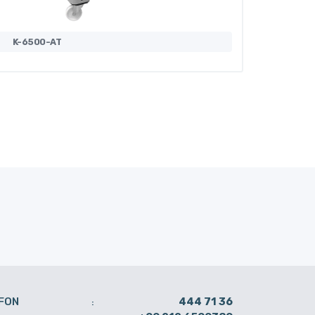
K-6500-AT
K-6600
FON
444 71 36
: