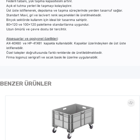
Federli tabanı, yük taşıma kapasitesini artırır.
Açık el tutma yerleri ile taşımayı kolaylaştırır.
Üst üste istiflenerek, depolama ve taşıma süreçlerinde yerden tasarruf sağlar.
Standart Mavi, gri ve lacivert renk seçenekleri ile üretilmektedir.
Birçok sektörde kullanım için ideal bir tasarıma sahiptir.
80x120 ve 100x120 paletleme standartlarına uygundur.
Uzun ömürlü ve çevre dostu bir tercihtir.
Aksesuarlar ve opsiyonel özellikleri
:
AX-40X60 ve HP-41X61 kapakla kullanılabilir. Kapaklar üzerindeyken de üst üste
istiflenebilir.
Özel talepler doğrultusunda farklı renklerde de üretilebilmektedir.
Firma logonuz serigrafi ve sıcak baskı ile üzerine uygulanabilir.
BENZER ÜRÜNLER