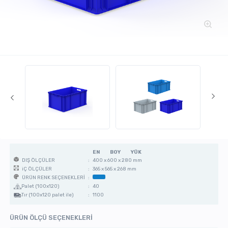
EN
BOY
YÜK
:
400 x 600 x 280 mm
DIŞ ÖLÇÜLER
:
365 x 565 x 268 mm
iÇ ÖLÇÜLER
:
ÜRÜN RENK SEÇENEKLERİ
Palet (100x120)
:
40
Tır (100x120 palet ile)
:
1100
ÜRÜN ÖLÇÜ SEÇENEKLERİ