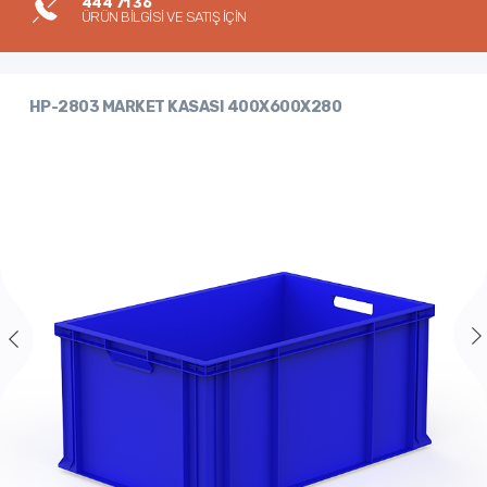
444 71 36
ÜRÜN BİLGİSİ VE SATIŞ İÇİN
HP-2803 MARKET KASASI 400X600X280