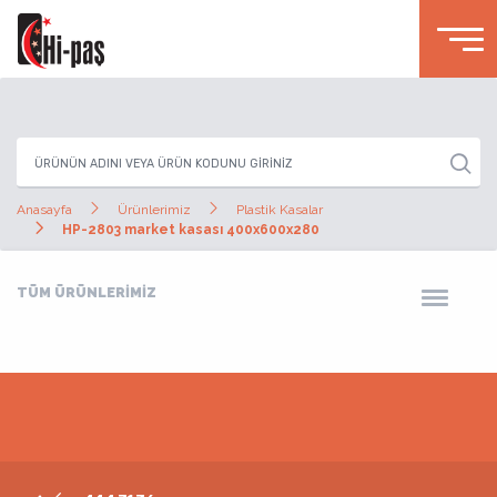
Anasayfa
Ürünlerimiz
Plastik Kasalar
HP-2803 market kasası 400x600x280
TÜM ÜRÜNLERİMİZ