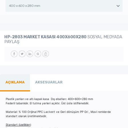
400 x 600 x 280 mm
HP-2803 MARKET KASASI 400X600X280
SOSYAL MEDYADA
PAYLAŞ
AÇIKLAMA
AKSESUARLAR
Plastik yanları ve altı kapalı kasa Dış ebatları: 400x600x280 mm
Federli tabanlıdır. El tutma yerleri açıktır. Üst üste istiflenebilir.
Material: % 100 Orijinal PPC Lacivert ve Geri dönüşüm PP Gri , Mavi renklerde
standart olarak üretilmektedir.
Standart özellikleri
: