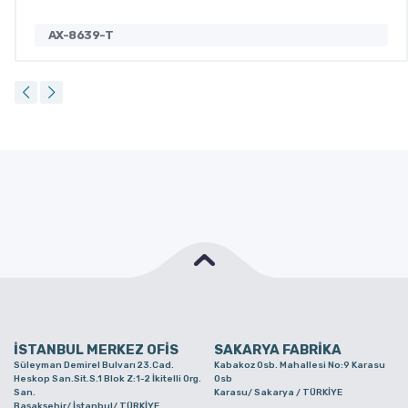
AX-8639-T
İSTANBUL MERKEZ OFİS
SAKARYA FABRİKA
Süleyman Demirel Bulvarı 23.Cad.
Kabakoz Osb. Mahallesi No:9 Karasu
Heskop San.Sit.S.1 Blok Z:1-2 İkitelli Org.
Osb
San.
Karasu/ Sakarya / TÜRKİYE
Başakşehir/ İstanbul/ TÜRKİYE