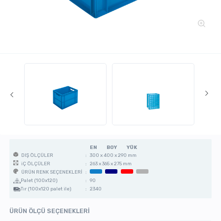
EN
BOY
YÜK
:
300 x 400 x 290 mm
DIŞ ÖLÇÜLER
:
263 x 365 x 275 mm
iÇ ÖLÇÜLER
:
ÜRÜN RENK SEÇENEKLERİ
Palet (100x120)
:
90
Tır (100x120 palet ile)
:
2340
ÜRÜN ÖLÇÜ SEÇENEKLERİ