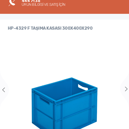
444 71 36
ÜRÜN BİLGİSİ VE SATIŞ İÇİN
HP-4329 F TAŞIMA KASASI 300X400X290