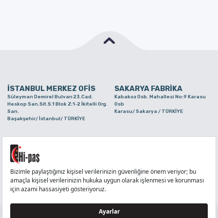
İSTANBUL MERKEZ OFİS
SAKARYA FABRİKA
Süleyman Demirel Bulvarı 23.Cad.
Kabakoz Osb. Mahallesi No:9 Karasu
Heskop San.Sit.S.1 Blok Z:1-2 İkitelli Org.
Osb
San.
Karasu/ Sakarya / TÜRKİYE
Başakşehir/ İstanbul/ TÜRKİYE
BURSA ŞUBE
TUZLA ŞUBE
Alaaddinbey Mah. Ayfatma Cad. No.11 A/C
Aydınlı Mahallesi Yelken Sokak No:21
Sam.3 Plaza B Blok Nilüfer/ Bursa/
Tuzla/ İstanbul/ TÜRKİYE
TÜRKİYE
TELEFON
:
444 71 36
FAKS
:
+90 212 6590380
TÜM HAKLARI Hİ-PAŞ PLASTİK EŞYA TİC. VE SAN. LTD. ŞTİ..’E AİTTİR