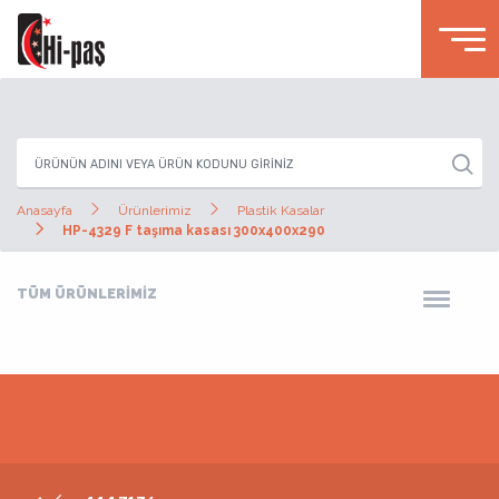
Anasayfa
Ürünlerimiz
Plastik Kasalar
HP-4329 F taşıma kasası 300x400x290
TÜM ÜRÜNLERİMİZ