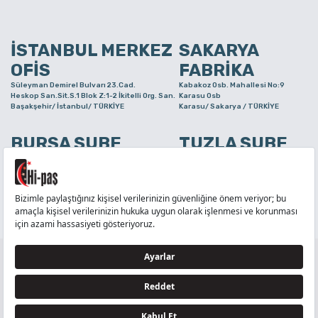
İSTANBUL MERKEZ
SAKARYA
OFİS
FABRİKA
Süleyman Demirel Bulvarı 23.Cad.
Kabakoz Osb. Mahallesi No:9
Heskop San.Sit.S.1 Blok Z:1-2 İkitelli Org. San.
Karasu Osb
Başakşehir/ İstanbul/ TÜRKİYE
Karasu/ Sakarya / TÜRKİYE
BURSA ŞUBE
TUZLA ŞUBE
Alaaddinbey Mah. Ayfatma Cad. No.11 A/C
Aydınlı Mahallesi Yelken Sokak
Sam.3 Plaza B Blok Nilüfer/ Bursa/ TÜRKİYE
No:21
Tuzla/ İstanbul/ TÜRKİYE
TELEFON
:
444 71 36
FAKS
:
+90 212 6590380
TÜM HAKLARI Hİ-PAŞ PLASTİK EŞYA TİC. VE SAN. LTD. ŞTİ..’E AİTTİR
Tedarikçi ve İş Ortakları Aydınlatma Metni - Ziyaretçi Aydınlatma Metni - Veri Sahibi Başvuru
Formu