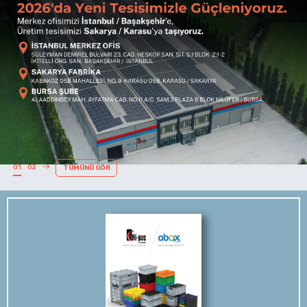
01
02
TÜMÜNÜ GÖR