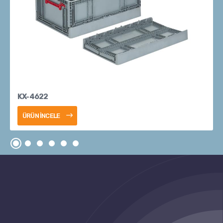
KX-4622
ÜRÜN İNCELE