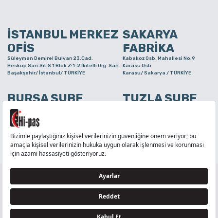
İSTANBUL MERKEZ
SAKARYA
OFİS
FABRİKA
Süleyman Demirel Bulvarı 23.Cad.
Kabakoz Osb. Mahallesi No:9
Heskop San.Sit.S.1 Blok Z:1-2 İkitelli Org. San.
Karasu Osb
Başakşehir/ İstanbul/ TÜRKİYE
Karasu/ Sakarya / TÜRKİYE
BURSA ŞUBE
TUZLA ŞUBE
Alaaddinbey Mah. Ayfatma Cad. No.11 A/C
Aydınlı Mahallesi Yelken Sokak
Sam.3 Plaza B Blok Nilüfer/ Bursa/ TÜRKİYE
No:21
Tuzla/ İstanbul/ TÜRKİYE
TELEFON
:
444 71 36
FAKS
:
+90 212 6590380
TÜM HAKLARI Hİ-PAŞ PLASTİK EŞYA TİC. VE SAN. LTD. ŞTİ..’E AİTTİR
Tedarikçi ve İş Ortakları Aydınlatma Metni - Ziyaretçi Aydınlatma Metni - Veri Sahibi Başvuru
Formu