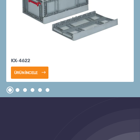
KX-4622
ÜRÜN İNCELE