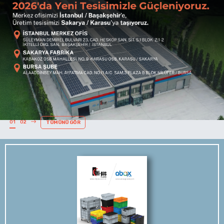
01
02
TÜMÜNÜ GÖR