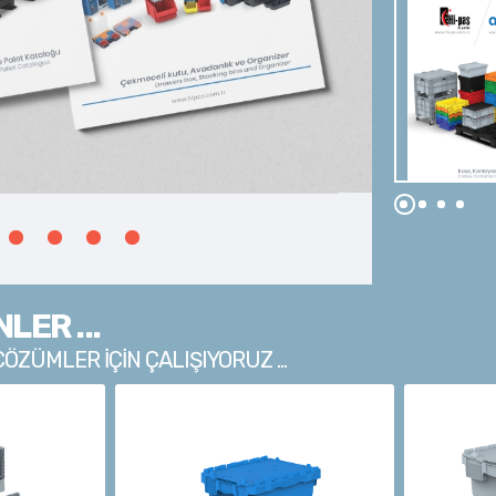
TEKNİK SORULARINIZ VE
TEKLİF ALMAK İÇİN
444 71 36
if@hipas.com.tr
LER ...
ZÜMLER İÇİN ÇALIŞIYORUZ ...