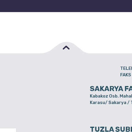
TELE
FAKS
SAKARYA F
Kabakoz Osb. Mahal
Karasu/ Sakarya /
TUZLA ŞUB