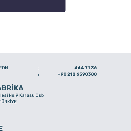
FON
444 71 36
:
+90 212 6590380
:
ABRİKA
lesi No:9 Karasu Osb
 TÜRKİYE
E