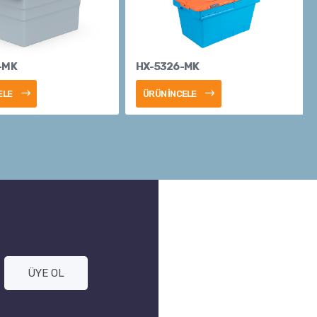
-MK
HX-5326-MK
ELE
ÜRÜN İNCELE
ÜYE OL