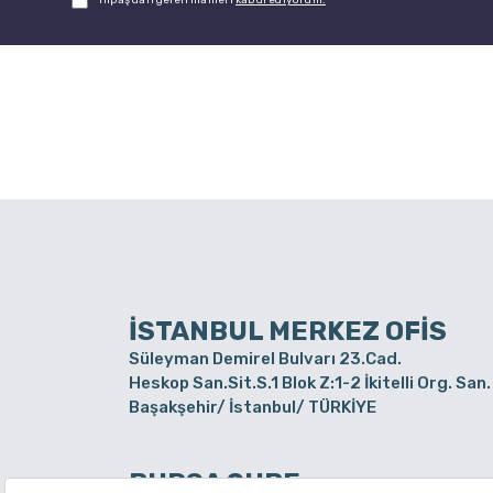
Hipaş'dan gelen mailleri
kabul ediyorum.
İSTANBUL MERKEZ OFİS
Süleyman Demirel Bulvarı 23.Cad.
Heskop San.Sit.S.1 Blok Z:1-2 İkitelli Org. San.
Başakşehir/ İstanbul/ TÜRKİYE
BURSA ŞUBE