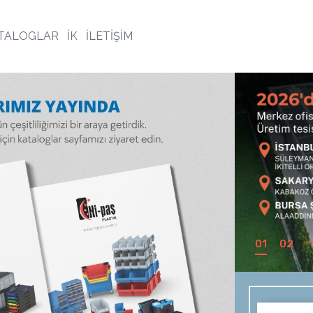
TALOGLAR
İK
İLETİŞİM
01
02