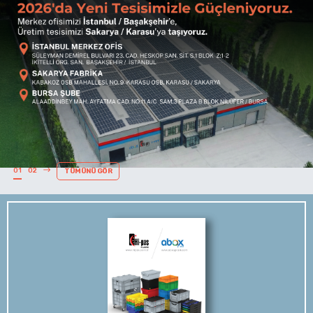
01
02
TÜMÜNÜ GÖR