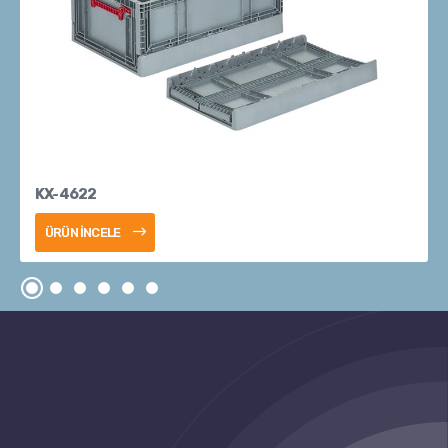
KX-4622
ÜRÜN İNCELE