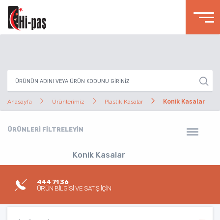
Anasayfa
Ürünlerimiz
Plastik Kasalar
Konik Kasalar
ÜRÜNLERİ FİLTRELEYİN
Konik Kasalar
444 71 36
ÜRÜN BİLGİSİ VE SATIŞ İÇİN