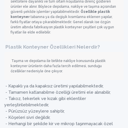
sektörlere dayanıklı ve tüm ortam koşullarına direnç gösteren
ürünler ele alınır. Böylece depolama, nakliye ve taşıma açısından
güvenli şekilde işlemler yapılabilmektedir.
Özellikle plastik
konteyner
tabanına ya da değişik kısımlarına eklenen yapılar,
farklı fiyatlar ortaya çıkarabilmektedir. Genel olarak ise özgün
üretim altında fabrikasyon plastik konteyner çeşitleri çok uygun
fiyatlar ile elde edilebilir.
Plastik Konteyner Özellikleri Nelerdir?
Taşıma ve depolama ile birlikte nakliye konusunda plastik
konteyner ürünlerin daha fazla tercih edilmesi, sunduğu
özellikler nedeniyle öne çıkıyor.
- Kapaklı ya da kapaksız üretimi yapılabilmektedir,
- Tamamen katlanabilme özelliği üretimi ele alınabilir,
- Takoz, tekerlek ve kızak gibi eklentiler
yerleştirilebilmektedir,
- Pürüzsüz yüzeylere sahiptir,
- Köşeleri sivri değildir,
- Herhangi bir şekilde kir ve mikrop taşınmayacak özel