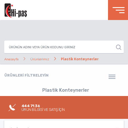
Anasayfa
Ürünlerimiz
Plastik Konteynerler
ÜRÜNLERİ FİLTRELEYİN
Plastik Konteynerler
444 71 36
ÜRÜN BİLGİSİ VE SATIŞ İÇİN