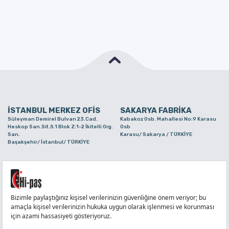
İSTANBUL MERKEZ OFİS
SAKARYA FABRİKA
Süleyman Demirel Bulvarı 23.Cad.
Kabakoz Osb. Mahallesi No:9 Karasu
Heskop San.Sit.S.1 Blok Z:1-2 İkitelli Org.
Osb
San.
Karasu/ Sakarya / TÜRKİYE
Başakşehir/ İstanbul/ TÜRKİYE
BURSA ŞUBE
TUZLA ŞUBE
Alaaddinbey Mah. Ayfatma Cad. No.11 A/C
Aydınlı Mahallesi Yelken Sokak No:21
Sam.3 Plaza B Blok Nilüfer/ Bursa/
Tuzla/ İstanbul/ TÜRKİYE
TÜRKİYE
TELEFON
:
444 71 36
FAKS
:
+90 212 6590380